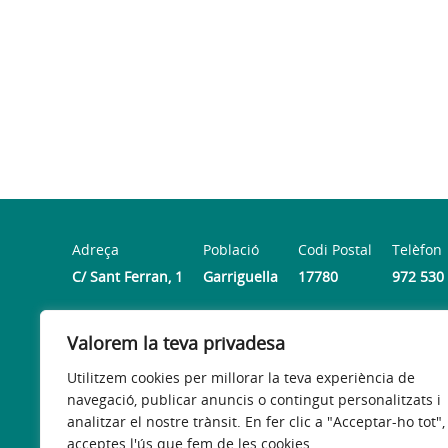
Adreça
Població
Codi Postal
Telèfon
C/ Sant Ferran, 1
Garriguella
17780
972 530
Valorem la teva privadesa
Horari
De dilluns a divendres de 9:00h a 14:00h (Dimecres tanc
Utilitzem cookies per millorar la teva experiència de
navegació, publicar anuncis o contingut personalitzats i
analitzar el nostre trànsit. En fer clic a "Acceptar-ho tot",
acceptes l'ús que fem de les cookies.
Avís legal
Política de privacitat
Accessibilitat