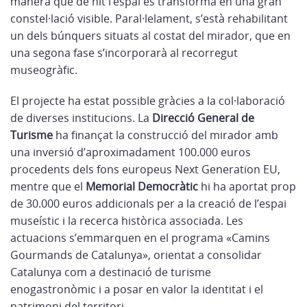
manera que de nit l’espai es transforma en una gran
constel·lació visible. Paral·lelament, s’està rehabilitant
un dels búnquers situats al costat del mirador, que en
una segona fase s’incorporarà al recorregut
museogràfic.
El projecte ha estat possible gràcies a la col·laboració
de diverses institucions. La
Direcció General de
Turisme
ha finançat la construcció del mirador amb
una inversió d’aproximadament 100.000 euros
procedents dels fons europeus Next Generation EU,
mentre que el
Memorial Democràtic
hi ha aportat prop
de 30.000 euros addicionals per a la creació de l’espai
museístic i la recerca històrica associada. Les
actuacions s’emmarquen en el programa «Camins
Gourmands de Catalunya», orientat a consolidar
Catalunya com a destinació de turisme
enogastronòmic i a posar en valor la identitat i el
patrimoni del territori.