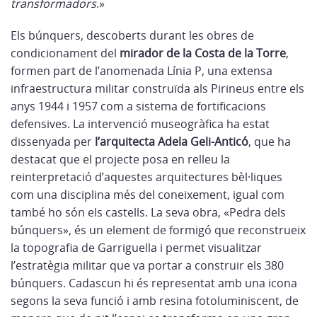
transformadors
.»
Els búnquers, descoberts durant les obres de
condicionament del
mirador de la Costa de la Torre
,
formen part de l’anomenada Línia P, una extensa
infraestructura militar construïda als Pirineus entre els
anys 1944 i 1957 com a sistema de fortificacions
defensives. La intervenció museogràfica ha estat
dissenyada per
l’arquitecta Adela Geli-Anticó
, que ha
destacat que el projecte posa en relleu la
reinterpretació d’aquestes arquitectures bèl·liques
com una disciplina més del coneixement, igual com
també ho són els castells. La seva obra, «Pedra dels
búnquers», és un element de formigó que reconstrueix
la topografia de Garriguella i permet visualitzar
l’estratègia militar que va portar a construir els 380
búnquers. Cadascun hi és representat amb una icona
segons la seva funció i amb resina fotoluminiscent, de