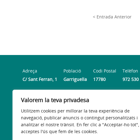
< Entrada Anterior
Adreça
Població
Codi Postal
Telèfon
C/ Sant Ferran, 1
Garriguella
17780
972 530
Valorem la teva privadesa
Horari
De dilluns a divendres de 9:00h a 14:00h (Dimecres tanc
Utilitzem cookies per millorar la teva experiència de
navegació, publicar anuncis o contingut personalitzats i
analitzar el nostre trànsit. En fer clic a "Acceptar-ho tot",
acceptes l'ús que fem de les cookies.
Avís legal
Política de privacitat
Accessibilitat