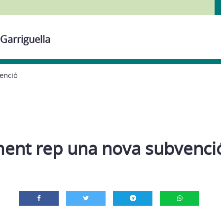
 Garriguella
enció
ment rep una nova subvenci