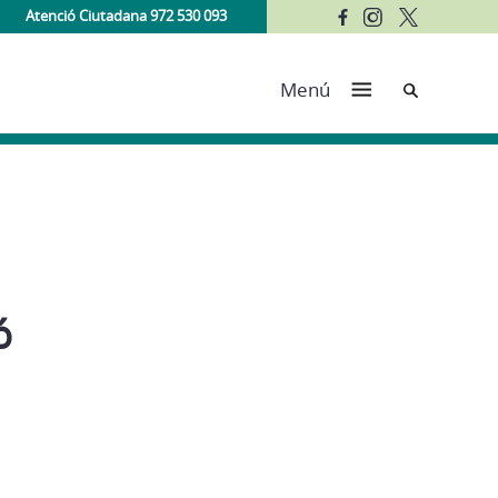
Atenció Ciutadana 972 530 093
Cerca
Menú
ó